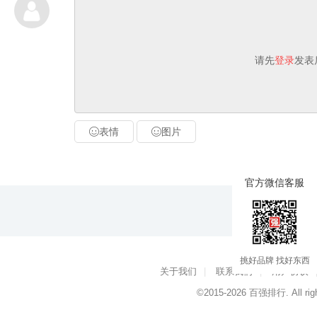
请先
登录
发表
表情
图片
官方微信客服
挑好品牌 找好东西
关于我们
|
联系我们
|
用户协议
©2015-2026
百强排行
. All ri