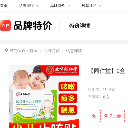
品牌排行
品牌特价
种草社区
首页
特价详情
当前位置：
首页
品牌特价
优惠详情
【同仁堂】2盒 
时间：
234天前
商城：
京东
领
30.0元券