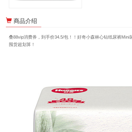
商品介绍
叠88vip消费券，到手价34.5/包！！好奇小森林心钻纸尿裤M
囤货超划算！