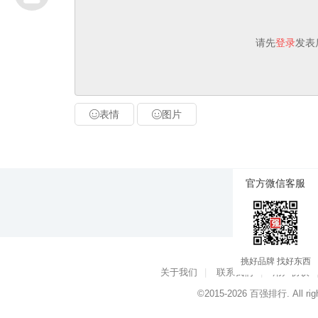
请先
登录
发表
表情
图片
官方微信客服
挑好品牌 找好东西
关于我们
|
联系我们
|
用户协议
©2015-2026
百强排行
. All ri