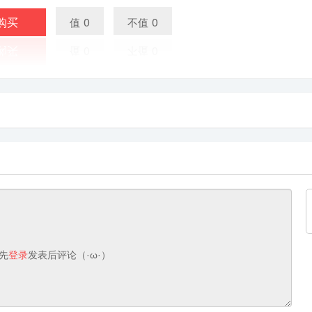
购买
0
0
值
不值
先
登录
发表后评论（·ω·）