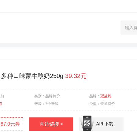
！多种口味蒙牛酸奶250g
39.32元
天前
类别：
品牌特价
品牌：
冠益乳
猫
来源：
7个来源
类型：
普通特价
87.0元券
直达链接 >