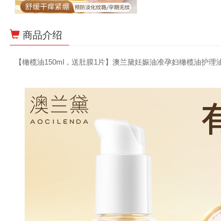
商品介绍
【橄榄油150ml，送肚膜1片】澳兰黛妊娠油准孕妇橄榄油护