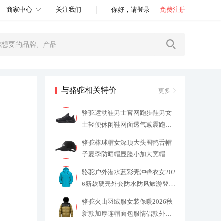
商家中心
关注我们
你好，请登录
免费注册
与骆驼相关特价
更多
骆驼运动鞋男士官网跑步鞋男女
士轻便休闲鞋网面透气减震跑鞋
子男
119
骆驼棒球帽女深顶大头围鸭舌帽
子夏季防晒帽显脸小加大宽帽檐
男
19
骆驼户外潜水蓝彩壳冲锋衣女202
6新款硬壳外套防水防风旅游登山
服
389
骆驼火山羽绒服女装保暖2026秋
新款加厚连帽面包服情侣款外套