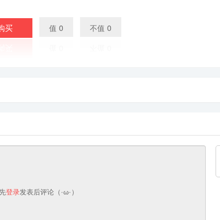
购买
0
0
值
不值
先
登录
发表后评论（·ω·）