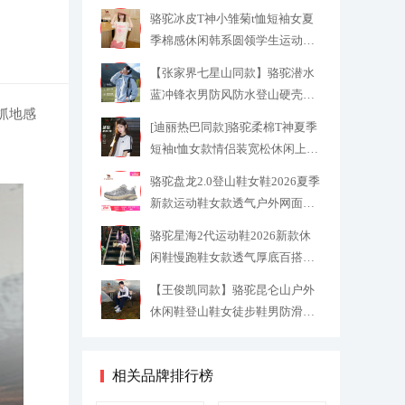
男
762
骆驼冰皮T神小雏菊t恤短袖女夏
季棉感休闲韩系圆领学生运动上
衣潮
69
【张家界七星山同款】骆驼潜水
蓝冲锋衣男防风防水登山硬壳外
抓地感
套女
389
[迪丽热巴同款]骆驼柔棉T神夏季
短袖t恤女款情侣装宽松休闲上衣
男
89
骆驼盘龙2.0登山鞋女鞋2026夏季
新款运动鞋女款透气户外网面鞋
子
159.2
骆驼星海2代运动鞋2026新款休
闲鞋慢跑鞋女款透气厚底百搭老
爹鞋
179
【王俊凯同款】骆驼昆仑山户外
休闲鞋登山鞋女徒步鞋男防滑运
动鞋
199.32
相关品牌排行榜