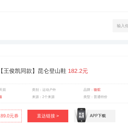
【王俊凯同款】昆仑登山鞋
182.2元
5天前
类别：
运动户外
品牌：
骆驼
猫
来源：
2个来源
类型：
普通特价
89.0元券
直达链接 >