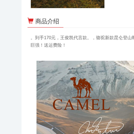
商品介绍
。到手170元，王俊凯代言款。，骆驼新款昆仑登
巨强！送运费险！