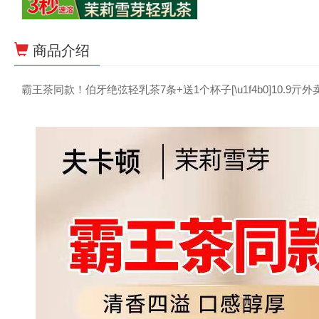
商品介绍
霸王茶同款！伯牙绝弦轻乳茶7条+送1个杯子[\u1f4b0]10.