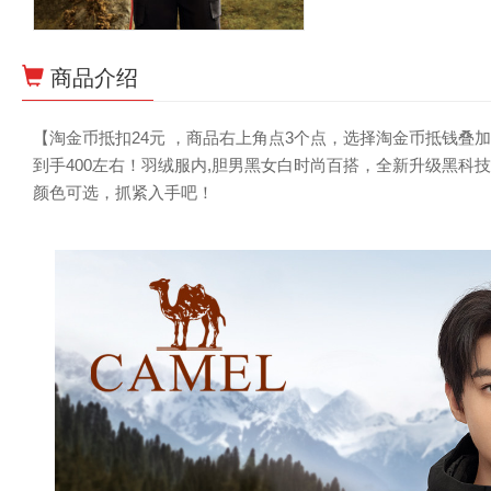
商品介绍
【淘金币抵扣24元 ，商品右上角点3个点，选择淘金币抵钱叠加88
到手400左右！羽绒服内,胆男黑女白时尚百搭，全新升级黑
颜色可选，抓紧入手吧！