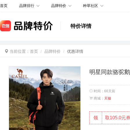
品牌排行
品牌特价
种草社区
首页
特价详情
当前位置：
首页
品牌特价
优惠详情
明星同款骆驼
时间：
66天前
商城：
天猫
领
取105.0元