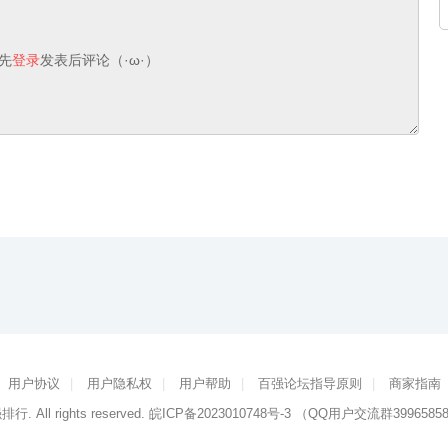
先
登录
发表后评论（·ω·）
用户协议
|
用户隐私权
|
用户帮助
|
百强论坛指导原则
|
商家指南
强排行
. All rights reserved.
皖ICP备2023010748号-3
（QQ用户交流群3996585