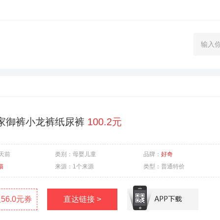
家御裤小龙裤纸尿裤
100.2元
8天前
类别：
母婴儿童
品牌：
好奇
猫
来源：
1个来源
类型：
普通特价
56.0元券
直达链接 >