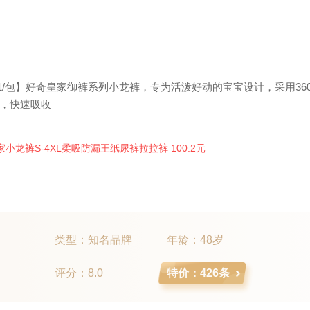
折50.1/包】好奇皇家御裤系列小龙裤，专为活泼好动的宝宝设计，采用36
，快速吸收
类型：知名品牌
年龄：48岁
评分：8.0
特价：426条