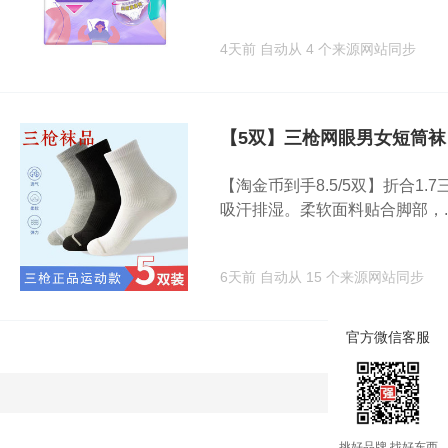
4天前
自动从 4 个来源网站同步
【5双】三枪网眼男女短筒袜
【淘金币到手8.5/5双】折合
吸汗排湿。柔软面料贴合脚部，..
6天前
自动从 15 个来源网站同步
官方微信客服
加载
挑好品牌 找好东西