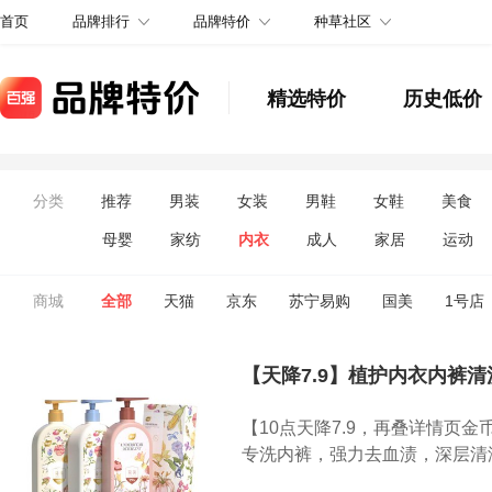
品牌排行
品牌特价
种草社区
首页
精选特价
历史低价
分类
推荐
男装
女装
男鞋
女鞋
美食
母婴
家纺
内衣
成人
家居
运动
商城
全部
天猫
京东
苏宁易购
国美
1号店
【天降7.9】植护内衣内裤清洗
【10点天降7.9，再叠详情页金
专洗内裤，强力去血渍，深层清洁.