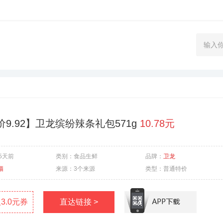
9.92】卫龙缤纷辣条礼包571g
10.78元
95天前
类别：
食品生鲜
品牌：
卫龙
猫
来源：
3个来源
类型：
普通特价
3.0元券
直达链接 >