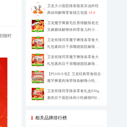
毛肚
26.9
卫龙大小面筋辣条散装非油炸经
典休闲解馋零食独立包装
19.9
卫龙魔芋爽素毛肚香辣酸辣老北
京麻酱味解馋休闲零食儿时小吃
追剧随时
素肉
24.4
卫龙有辣同享魔芋爽辣条零食大
礼包素肉豆干亲嘴烧面筋麻辣素
毛肚
14.52
卫龙有辣同享魔芋爽辣条零食大
礼包素肉豆干亲嘴烧面筋麻辣素
毛肚
16.52
【约100小包】卫龙经典零食组合
魔芋爽素肉海带辣条解馋小吃素
肉
33.9
卫龙有辣同享辣条零食礼盒836g
素肉豆干面筋休闲小吃麻辣约66
小包
27.9
相关品牌排行榜