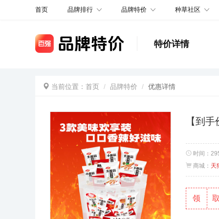
品牌排行
品牌特价
种草社区
首页
特价详情
当前位置：
首页
品牌特价
优惠详情
【到手价
时间：
2
商城：
天
领
取