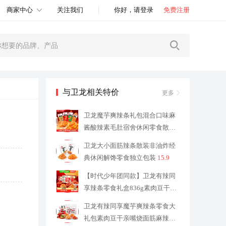
商家中心
关注我们
你好，请登录
免费注册
与卫龙相关特价
更多
卫龙魔芋爽辣条礼包混合口味麻
酱酸辣素毛肚宿舍休闲零食散装
28.9
卫龙大小面筋辣条散装非油炸经
典休闲解馋零食独立包装
15.9
【时代少年团同款】卫龙有辣同
享辣条零食礼盒836g素肉豆干面
筋
17.8
卫龙有辣同享魔芋爽辣条零食大
礼包素肉豆干亲嘴烧面筋麻辣素