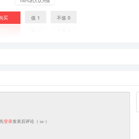
100%的人认为值
购买
1
0
值
不值
先
登录
发表后评论（·ω·）