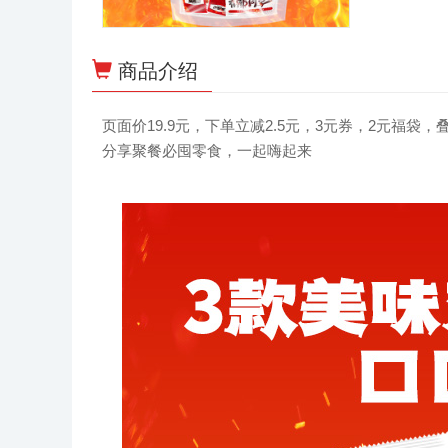
商品介绍
页面价19.9元，下单立减2.5元，3元券，2元福袋
分享聚餐必囤零食，一起嗨起来