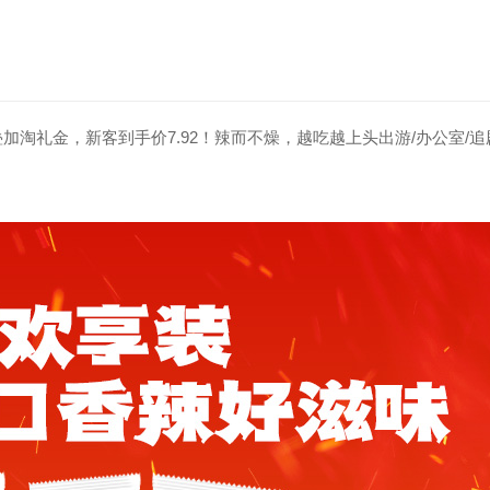
，叠加淘礼金，新客到手价7.92！辣而不燥，越吃越上头出游/办公室/