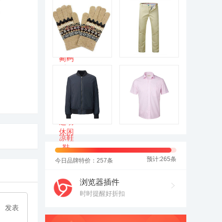
品
预计:265条
今日品牌特价：257条
浏览器插件
时时提醒好折扣
发表