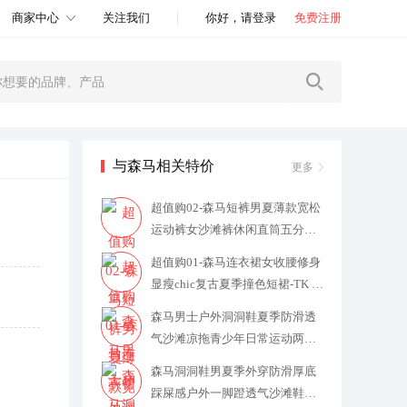
商家中心
关注我们
你好，请登录
免费注册
与森马相关特价
更多
超值购02-森马短裤男夏薄款宽松
运动裤女沙滩裤休闲直筒五分裤-
TK
59.6
超值购01-森马连衣裙女收腰修身
显瘦chic复古夏季撞色短裙-TK
8
9
森马男士户外洞洞鞋夏季防滑透
气沙滩凉拖青少年日常运动两用
拖鞋
29
森马洞洞鞋男夏季外穿防滑厚底
踩屎感户外一脚蹬透气沙滩鞋轻