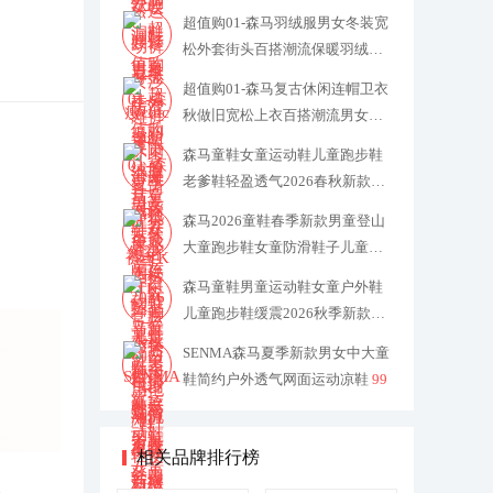
便
29
超值购01-森马羽绒服男女冬装宽
松外套街头百搭潮流保暖羽绒服-
TK
159
超值购01-森马复古休闲连帽卫衣
秋做旧宽松上衣百搭潮流男女同
款
79
森马童鞋女童运动鞋儿童跑步鞋
老爹鞋轻盈透气2026春秋新款男
童鞋
89
森马2026童鞋春季新款男童登山
大童跑步鞋女童防滑鞋子儿童运
动鞋
89
森马童鞋男童运动鞋女童户外鞋
儿童跑步鞋缓震2026秋季新款休
闲鞋
89
SENMA森马夏季新款男女中大童
鞋简约户外透气网面运动凉鞋
99
相关品牌排行榜
休