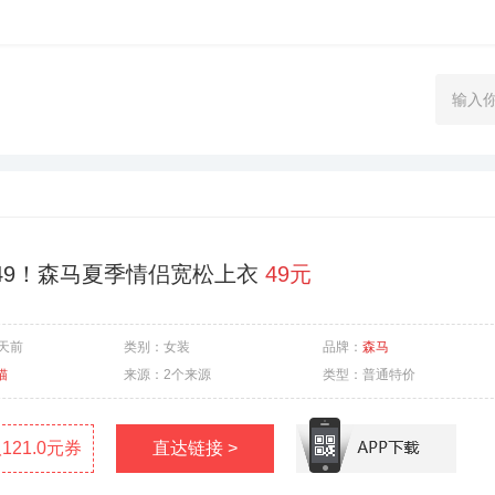
49！森马夏季情侣宽松上衣
49元
1天前
类别：
女装
品牌：
森马
猫
来源：
2个来源
类型：
普通特价
121.0元券
直达链接 >