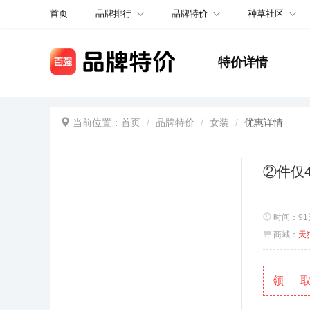
品牌排行
品牌特价
种草社区
首页
特价详情
当前位置：
首页
品牌特价
女装
优惠详情
②件仅
时间：
9
商城：
天
领
取