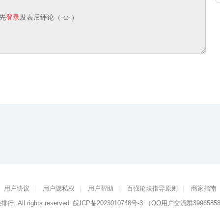
先
登录
发表后评论（·ω·）
用户协议
|
用户隐私权
|
用户帮助
|
百强论坛指导原则
|
商家指南
强排行
. All rights reserved.
皖ICP备2023010748号-3
（QQ用户交流群3996585