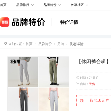
品牌排行
品牌特价
种草社区
首页
特价详情
当前位置：
首页
品牌特价
男装
优惠详情
【休闲裤合辑
时间：
74天前
商城：
天猫
领
取41.0元券