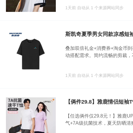
1天前
自动从 1 个来源网站同步
斯凯奇夏季男女同款凉感短
叠加双倍礼金+消费券+淘金币
动搭配需求。简约流畅的剪裁，不.
1天前
自动从 1 个来源网站同步
【俩件29.8】雅鹿情侣短袖
【任选俩件仅29.8元！】雅鹿U
气+7A级抗菌技术，夏天防晒清爽两