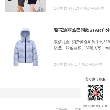
1天前
自动从 13 个来源网站同步
骆驼迪丽热巴同款STAR户
双倍礼金+消费券叠加到手约31
版型，轻盈蓬松、保暖抗寒。当前活
2天前
自动从 1 个来源网站同步
官方微信客服
加载
挑好品牌 找好东西
关于我们
|
联系我们
|
用户协议