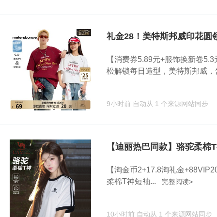
礼金28！美特斯邦威印花圆
【消费券5.89元+服饰换新卷5
松解锁每日造型，美特斯邦威，舒.
9小时前
自动从 1 个来源网站同步
【迪丽热巴同款】骆驼柔棉
【淘金币2+17.8淘礼金+88V
柔棉T神短袖...
完整阅读>
10小时前
自动从 1 个来源网站同步