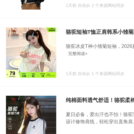
1天前
自动从 2 个来源网站同步
骆驼短袖T恤正肩韩系小雏
骆驼冰皮T神小雏菊短袖，2026
完整阅读>
1天前
自动从 1 个来源网站同步
纯棉面料透气舒适！骆驼柔
夏日必备，爱出汗也不怕！骆驼
设计修饰肩线，轻松穿出直角肩..