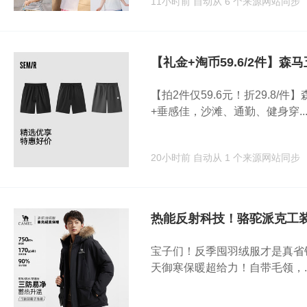
11小时前
自动从 6 个来源网站同步
【礼金+淘币59.6/2件】森
【拍2件仅59.6元！折29.8
+垂感佳，沙滩、通勤、健身穿..
20小时前
自动从 1 个来源网站同步
热能反射科技！骆驼派克工
宝子们！反季囤羽绒服才是真省钱
天御寒保暖超给力！自带毛领，..