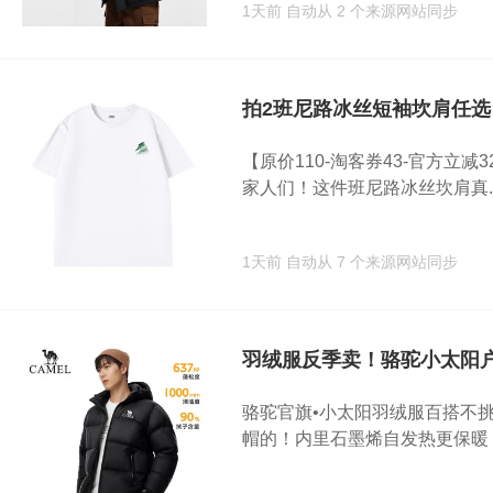
1天前
自动从 2 个来源网站同步
拍2班尼路冰丝短袖坎肩任选
【原价110-淘客券43-官方立减32=
家人们！这件班尼路冰丝坎肩真..
1天前
自动从 7 个来源网站同步
羽绒服反季卖！骆驼小太阳
骆驼官旗•小太阳羽绒服百搭不
帽的！内里石墨烯自发热更保暖！.