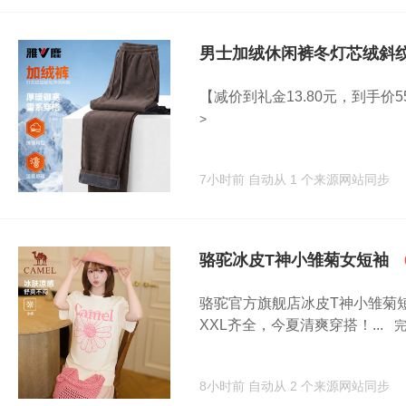
男士加绒休闲裤冬灯芯绒斜
【减价到礼金13.80元，到手价5
>
7小时前
自动从 1 个来源网站同步
骆驼冰皮T神小雏菊女短袖
骆驼官方旗舰店冰皮T神小雏菊
XXL齐全，今夏清爽穿搭！...
完
8小时前
自动从 2 个来源网站同步