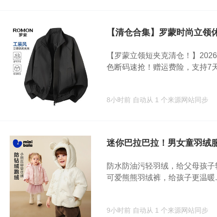
【清仓合集】罗蒙时尚立领
【罗蒙立领短夹克清仓！】202
色断码速抢！赠运费险，支持7天.
8小时前
自动从 1 个来源网站同步
迷你巴拉巴拉！男女童羽绒
防水防油污轻羽绒，给父母孩子
可爱熊熊羽绒裤，给孩子更温暖..
9小时前
自动从 1 个来源网站同步