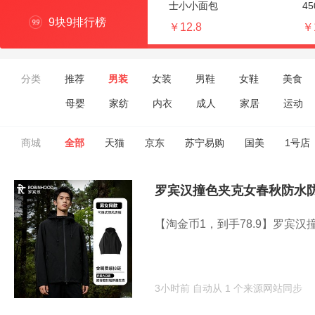
士小小面包
45
9块9排行榜
￥12.8
￥
分类
推荐
男装
女装
男鞋
女鞋
美食
母婴
家纺
内衣
成人
家居
运动
商城
全部
天猫
京东
苏宁易购
国美
1号店
罗宾汉撞色夹克女春秋防水
【淘金币1，到手78.9】罗宾汉
3小时前
自动从 1 个来源网站同步