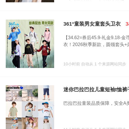
361°童装男女童套头卫衣
3
【34.62=券后45.9-礼金9.1
衣！2026秋季新款，圆领套头+柔.
10小时前
自动从 1 个来源网站同步
迷你巴拉巴拉儿童短袖t恤裤
巴拉巴拉童装品质保障，安全A类