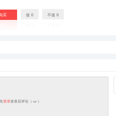
购买
0
0
值
不值
先
登录
发表后评论（·ω·）