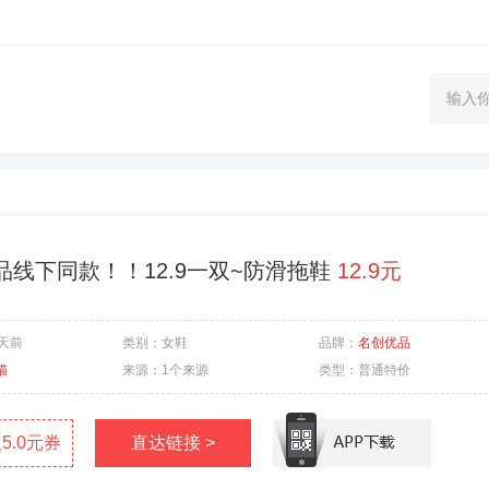
品线下同款！！12.9一双~防滑拖鞋
12.9元
9天前
类别：
女鞋
品牌：
名创优品
猫
来源：
1个来源
类型：
普通特价
5.0元券
直达链接 >