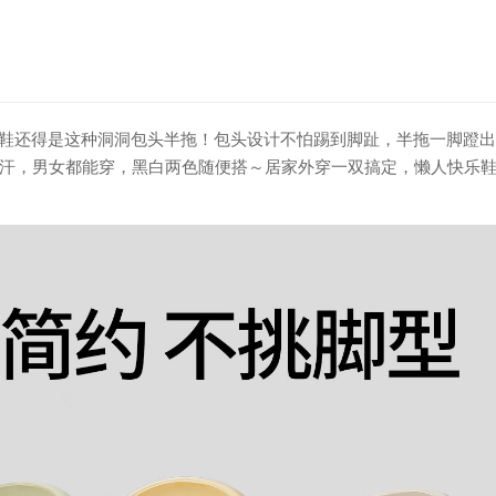
懒人拖鞋还得是这种洞洞包头半拖！包头设计不怕踢到脚趾，半拖一脚蹬
汗，男女都能穿，黑白两色随便搭～居家外穿一双搞定，懒人快乐