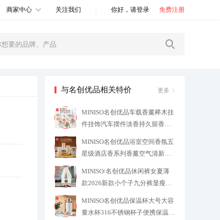
商家中心
关注我们
你好，请登录
免费注册
与名创优品相关特价
更多
MINISO名创优品车载香薰榉木挂
件挂饰汽车摆件淡香持久留香清
新
24.8
MINISO名创优品浴室空间香氛五
星级酒店香系列香薰空气清新室
内
19.8
MINISO/名创优品休闲裤女夏薄
款2026新款小个子九分裤显瘦阔
腿裤J
59.9
MINISO名创优品保温杯大号大容
量水杯316不锈钢杯子便携保温水