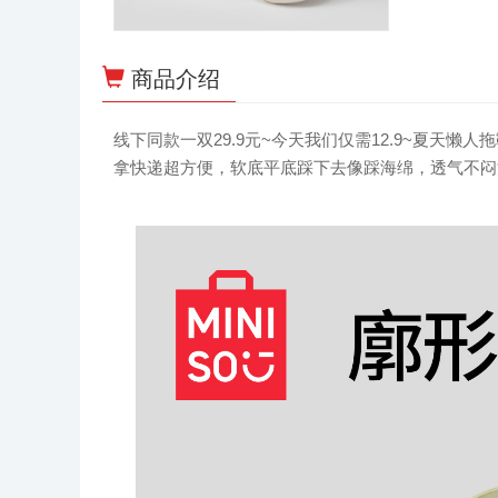
商品介绍
线下同款一双29.9元~今天我们仅需12.9~夏天
拿快递超方便，软底平底踩下去像踩海绵，透气不闷