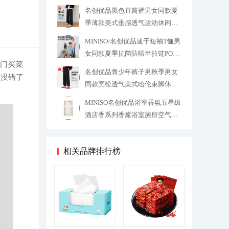
壶
49.9
名创优品黑色直筒裤男女同款夏
季薄款美式垂感透气运动休闲裤
子Y
29.9
MINISO/名创优品速干短袖T恤男
女同款夏季抗菌防晒半拉链POLO
出门买菜
衫Y
29.9
名创优品青少年裤子男秋季男女
鞋没错了
同款宽松透气美式哈伦束脚休闲
裤Y
29.9
MINISO名创优品浴室香氛五星级
酒店香系列香薰浴室厕所空气清
新
19.9
相关品牌排行榜