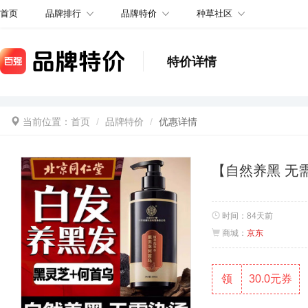
品牌排行
品牌特价
种草社区
首页
特价详情
当前位置：
首页
品牌特价
优惠详情
【自然养黑 无
时间：
84天前
商城：
京东
领
30.0元券