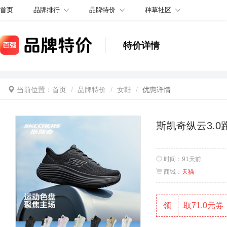
品牌排行
品牌特价
种草社区
首页
特价详情
当前位置：
首页
品牌特价
女鞋
优惠详情
斯凯奇纵云3.
时间：
91天前
商城：
天猫
领
取71.0元券