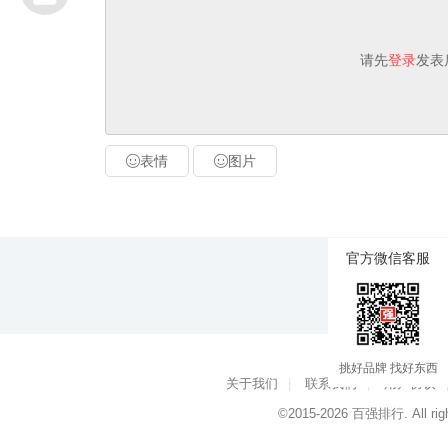
请先
登录
发表
表情
图片
官方微信客服
挑好品牌 找好东西
关于我们
|
联系我们
|
用户协议
©2015-2026
百强排行
. All ri