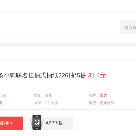
条小狗联名挂抽式抽纸226抽*5提
31.4元
8天前
类别：
百货
品牌：
维达
猫
来源：
1个来源
类型：
普通特价
链接 >