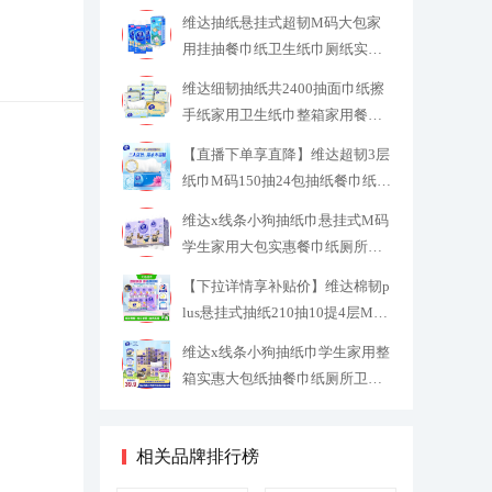
24.53
维达抽纸悬挂式超韧M码大包家
用挂抽餐巾纸卫生纸巾厕纸实惠
箱装
27.9
维达细韧抽纸共2400抽面巾纸擦
手纸家用卫生纸巾整箱家用餐巾
纸
31.2
【直播下单享直降】维达超韧3层
纸巾M码150抽24包抽纸餐巾纸整
箱
61.73
维达x线条小狗抽纸巾悬挂式M码
学生家用大包实惠餐巾纸厕所卫
生纸
27.9
【下拉详情享补贴价】维达棉韧p
lus悬挂式抽纸210抽10提4层M码
纸
33.32
维达x线条小狗抽纸巾学生家用整
箱实惠大包纸抽餐巾纸厕所卫生
纸
34.7
相关品牌排行榜