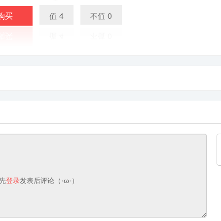
购买
4
0
值
不值
先
登录
发表后评论（·ω·）