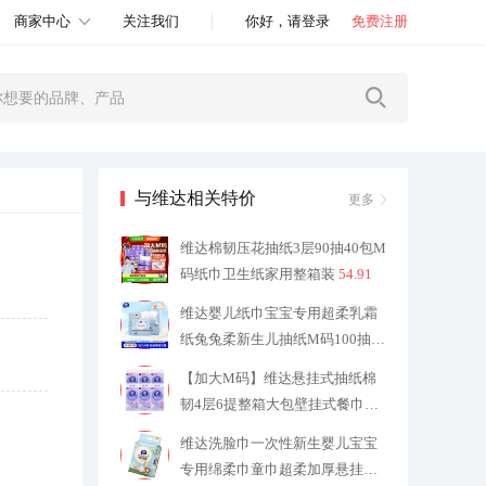
商家中心
关注我们
你好，请登录
免费注册
与维达相关特价
更多
维达棉韧压花抽纸3层90抽40包M
码纸巾卫生纸家用整箱装
54.91
维达婴儿纸巾宝宝专用超柔乳霜
纸兔兔柔新生儿抽纸M码100抽保
湿纸
29.9
【加大M码】维达悬挂式抽纸棉
韧4层6提整箱大包壁挂式餐巾卫
生纸
29.9
维达洗脸巾一次性新生婴儿宝宝
专用绵柔巾童巾超柔加厚悬挂式