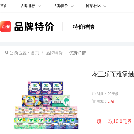
品牌排行
品牌特价
种草社区
首页
特价详情
当前位置：
首页
品牌特价
优惠详情
花王乐而雅零
时间：
29天前
商城：
天猫
领
取10.0元券