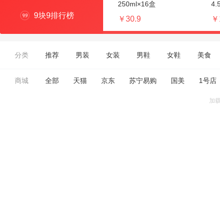
250ml×16盒
4
9块9排行榜
￥30.9
￥
分类
推荐
男装
女装
男鞋
女鞋
美食
商城
全部
天猫
京东
苏宁易购
国美
1号店
加载