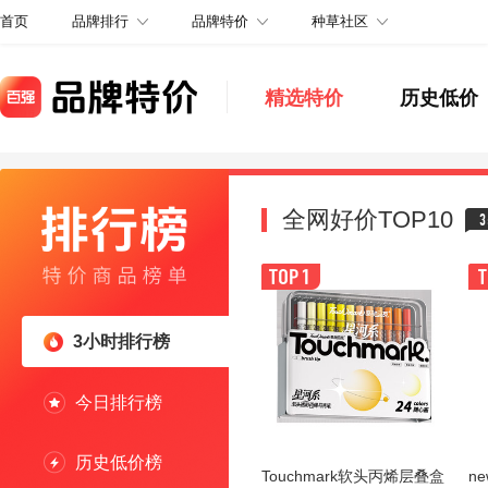
品牌排行
品牌特价
种草社区
首页
精选特价
历史低价
全网好价TOP10
3
3小时排行榜
今日排行榜
历史低价榜
Touchmark软头丙烯层叠盒
n