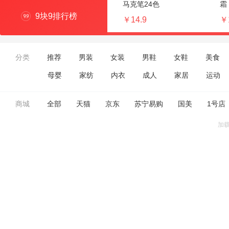
马克笔24色
霜
9块9排行榜
￥14.9
￥
分类
推荐
男装
女装
男鞋
女鞋
美食
母婴
家纺
内衣
成人
家居
运动
商城
全部
天猫
京东
苏宁易购
国美
1号店
加载