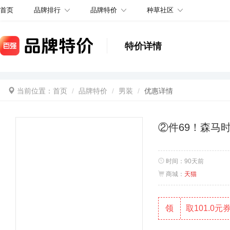
品牌排行
品牌特价
种草社区
首页
特价详情
当前位置：
首页
品牌特价
男装
优惠详情
②件69！森马
时间：
90天前
商城：
天猫
领
取101.0元