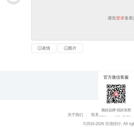
请先
登录
发表
表情
图片
官方微信客服
挑好品牌 找好东西
关于我们
|
联系我们
|
用户协议
©2015-2026
百强排行
. All ri