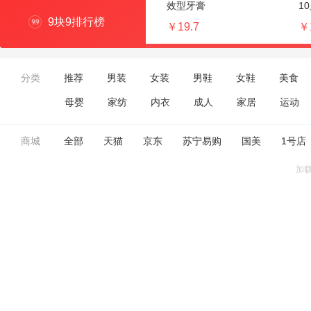
效型牙膏
1
9块9排行榜
￥19.7
￥
分类
推荐
男装
女装
男鞋
女鞋
美食
母婴
家纺
内衣
成人
家居
运动
商城
全部
天猫
京东
苏宁易购
国美
1号店
加载