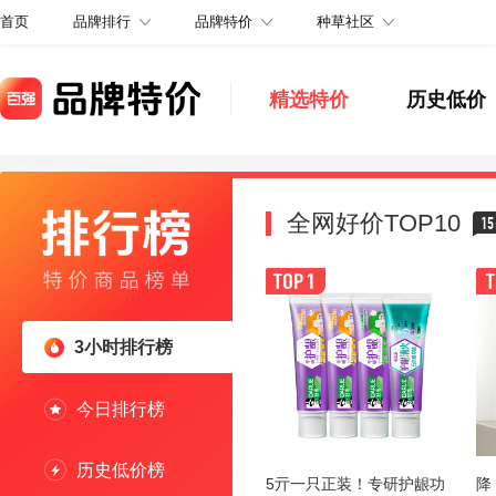
品牌排行
品牌特价
种草社区
首页
精选特价
历史低价
全网好价TOP10
15
3小时排行榜
今日排行榜
历史低价榜
5亓一只正装！专研护龈功
降