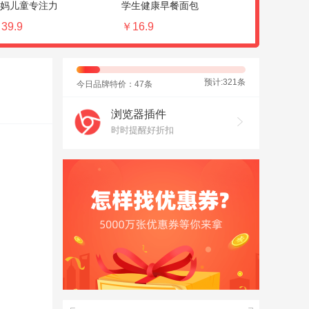
妈儿童专注力
学生健康早餐面包
儿辅食粥
39.9
￥16.9
￥68.8
预计:321条
今日品牌特价：47条
浏览器插件
时时提醒好折扣