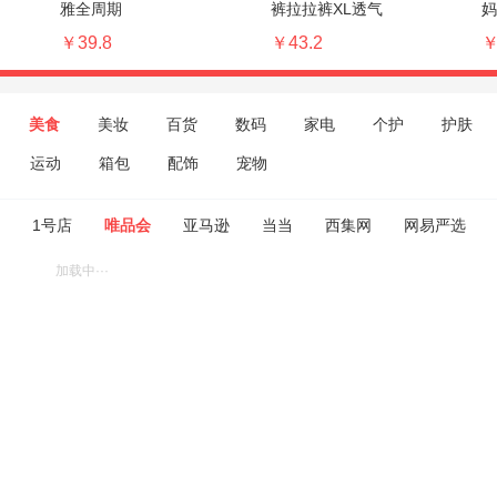
雅全周期
裤拉拉裤XL透气
妈
￥39.8
￥43.2
￥
美食
美妆
百货
数码
家电
个护
护肤
运动
箱包
配饰
宠物
1号店
唯品会
亚马逊
当当
西集网
网易严选
加载中···