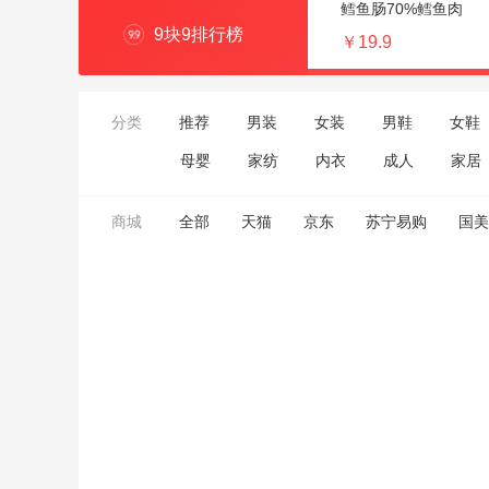
鳕鱼肠70%鳕鱼肉
9块9排行榜
￥19.9
分类
推荐
男装
女装
男鞋
女鞋
母婴
家纺
内衣
成人
家居
商城
全部
天猫
京东
苏宁易购
国美