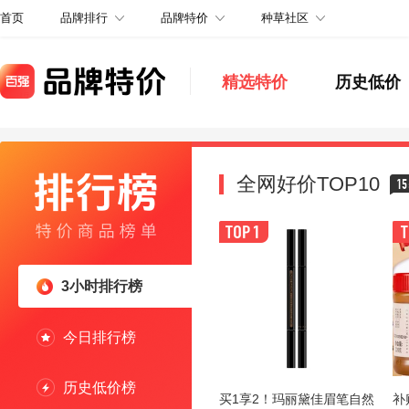
品牌排行
品牌特价
种草社区
首页
精选特价
历史低价
全网好价TOP10
15
3小时排行榜
今日排行榜
历史低价榜
买1享2！玛丽黛佳眉笔自然
补