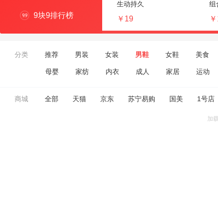
生动持久
组
9块9排行榜
￥19
￥
分类
推荐
男装
女装
男鞋
女鞋
美食
母婴
家纺
内衣
成人
家居
运动
商城
全部
天猫
京东
苏宁易购
国美
1号店
加载