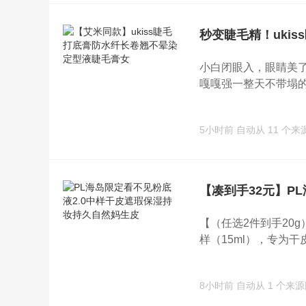
秒变睫毛精！ukis
小白闭眼入，眼睛美
嘎嘎强一整天不带塌的！
5小时前
自动从 11 个
【凑到手32元】P
【（任选2件到手20g
样（15ml），专为干皮
8小时前
自动从 1 个来