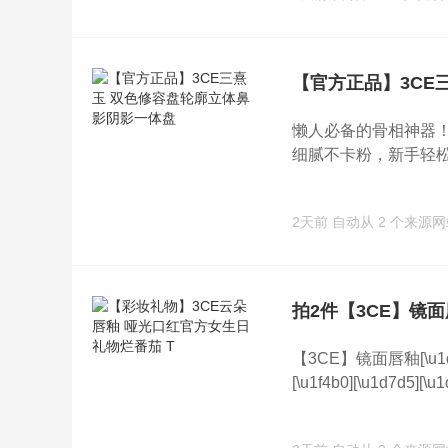
【官方正品】3CE
懒人必备的骨相神器！【3C
细腻不卡粉，新手轻松驾
2天前
自动从 2 个来源
拍2件【3CE】镜
【3CE】镜面唇釉[\u1d7
[\u1f4b0][\u1d7d5][\u1d