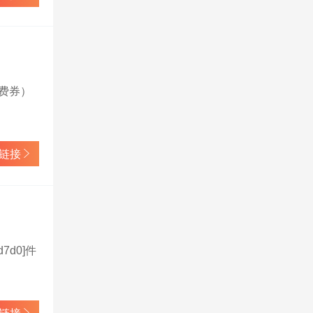
消费券）
链接
d7d0]件