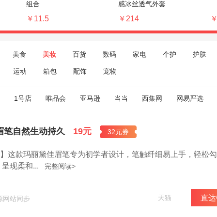
组合
感冰丝透气外套
￥11.5
￥214
￥
美食
美妆
百货
数码
家电
个护
护肤
运动
箱包
配饰
宠物
1号店
唯品会
亚马逊
当当
西集网
网易严选
眉笔自然生动持久
19元
32元券
/支！】这款玛丽黛佳眉笔专为初学者设计，笔触纤细易上手，轻松
现柔和...
完整阅读>
天猫
直达
来源网站同步