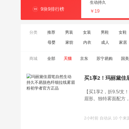
生动持久
9块9排行榜
￥19
分类
推荐
男装
女装
男鞋
女鞋
母婴
家纺
内衣
成人
家居
商城
全部
天猫
京东
苏宁易购
国美
买1享2！玛丽黛佳
【买1享2，折9.5
眉形。独特雾面配方，呈
2小时前
自动从 10 个