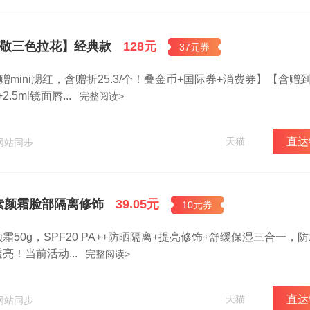
【爱敬三色拉花】经典款
128元
37元券
赠mini腮红，含赠折25.3/个！叠金币+国际券+消费券】【含赠
.5ml镜面唇...
完整阅读>
天猫
直达
网站同步
素颜霜脸部隔离修饰
39.05元
10元券
50g，SPF20 PA++防晒隔离+提亮修饰+舒缓保湿三合一，
！当前活动...
完整阅读>
天猫
直达
网站同步