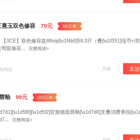
三熹玉双色修容
79元
60元券
E】双色修容盘88vip[\u1f4b0]59.3亓（叠[\u1f351]琻币+
驭修容...
完整阅读>
天猫
直达
网站同步
面唇釉
99元
103元券
d1][\u1d5f0][\u1d5f2]官旗镜面唇釉[\u1d7d0]支叠消费券拍[\u1
7...
完整阅读>