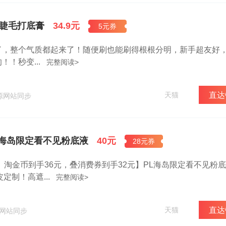
s睫毛打底膏
34.9元
5元券
了，整个气质都起来了！随便刷也能刷得根根分明，新手超友好
！秒变...
完整阅读>
天猫
直达
来源网站同步
L海岛限定看不见粉底液
40元
28元券
）淘金币到手36元，叠消费券到手32元】PL海岛限定看不见粉底液
定制！高遮...
完整阅读>
天猫
直达
源网站同步