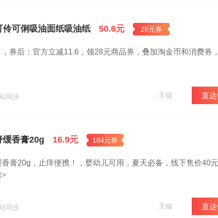
可伶可俐吸油面纸吸油纸
50.6元
28元券
包），券后：官方立减11.6，领28元商品券，叠加淘金币和消费券
天猫
直达
网站同步
缓香膏20g
16.9元
184元券
香膏20g，止痒便携！，婴幼儿可用，夏天必备，线下售价40元
>
天猫
直达
网站同步