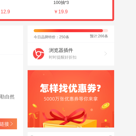
100抽*3
油咖啡饼80g
12.9
￥19.9
￥19.9
预计:266条
今日品牌特价：250条
浏览器插件
时时提醒好折扣
勾勒自然
链接