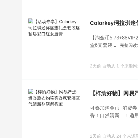
Colorkey珂拉
【淘金币5.73+88V
盒6支套装...
完整阅读
2天前
自动从 1 个来源
【梓渝好物】网易
可叠加淘金币+消费券
香！自然清新！！适用于
2天前
自动从 24 个来源