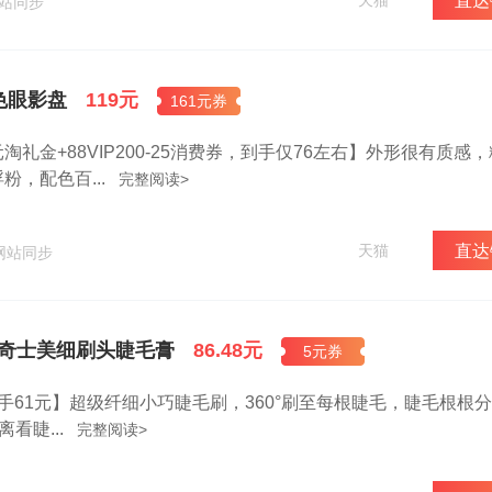
天猫
直达
网站同步
色眼影盘
119元
161元券
53元淘礼金+88VIP200-25消费券，到手仅76左右】外形很有质感
，配色百...
完整阅读>
天猫
直达
网站同步
me奇士美细刷头睫毛膏
86.48元
5元券
手61元】超级纤细小巧睫毛刷，360°刷至每根睫毛，睫毛根根
看睫...
完整阅读>