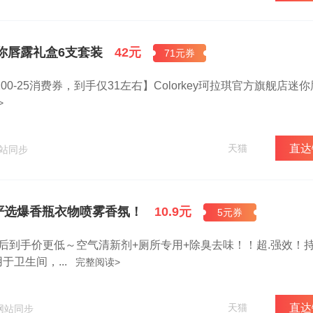
琪迷你唇露礼盒6支套装
42元
71元券
IP200-25消费券，到手仅31左右】Colorkey珂拉琪官方旗舰店迷
>
天猫
直达
网站同步
严选爆香瓶衣物喷雾香氛！
10.9元
5元券
后到手价更低～空气清新剂+厕所专用+除臭去味！！超.强效！
卫生间，...
完整阅读>
天猫
直达
网站同步