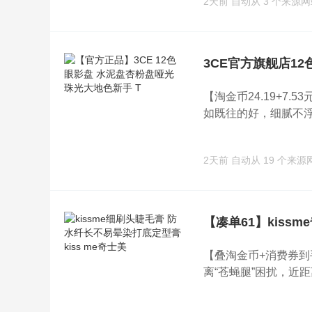
2天前
自动从 3 个来源
3CE官方旗舰店12
【淘金币24.19+7.
如既往的好，细腻不浮粉
2天前
自动从 19 个来源
【凑单61】kiss
【叠淘金币+消费券到
离“苍蝇腿”困扰，近距离