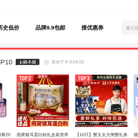
历史低价
品牌9.9包邮
搜优惠券
P10
6:00-9:00
发布于今天09:00
裤20
燕窝银耳蛋白粉礼盒装营养
【10只】蟹太太大闸蟹礼券
猫