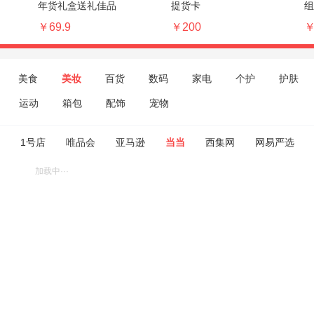
年货礼盒送礼佳品
提货卡
组
￥69.9
￥200
￥
美食
美妆
百货
数码
家电
个护
护肤
运动
箱包
配饰
宠物
1号店
唯品会
亚马逊
当当
西集网
网易严选
加载中···