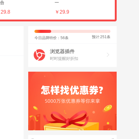
合
一
童青少年成
29.8
￥29.9
￥110
预计:251条
今日品牌特价：56条
浏览器插件
时时提醒好折扣