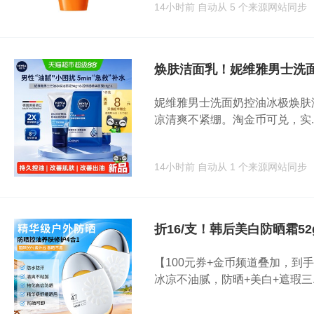
14小时前
自动从 5 个来源网站同步
焕肤洁面乳！妮维雅男士洗
妮维雅男士洗面奶控油冰极焕肤
凉清爽不紧绷。淘金币可兑，实..
14小时前
自动从 1 个来源网站同步
折16/支！韩后美白防晒霜52
【100元券+金币频道叠加，到手3
冰凉不油腻，防晒+美白+遮瑕三..