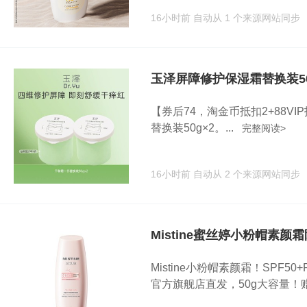
16小时前
自动从 1 个来源网站同步
玉泽屏障修护保湿霜替换装50
【券后74，淘金币抵扣2+88VI
替换装50g×2。...
完整阅读>
16小时前
自动从 2 个来源网站同步
Mistine蜜丝婷小粉帽素
Mistine小粉帽素颜霜！SPF
官方旗舰店直发，50g大容量！赠小