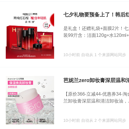
七夕礼物要预备上了！韩后
是礼盒！还赠礼袋+面膜2片！七
装99亓含：洁面120g+水120ml+乳
10小时前
自动从 1 个来源网站同步
芭妮兰zero卸妆膏深层温和清
【原价366-立减44-优惠券34-淘金
兰卸妆膏深层温和清洁卸妆油，..
10小时前
自动从 2 个来源网站同步