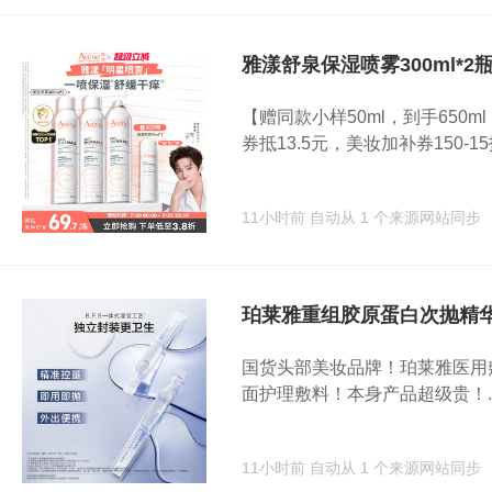
雅漾舒泉保湿喷雾300ml*2
【赠同款小样50ml，到手650m
券抵13.5元，美妆加补券150-15抵
11小时前
自动从 1 个来源网站同步
珀莱雅重组胶原蛋白次抛精华
国货头部美妆品牌！珀莱雅医用
面护理敷料！本身产品超级贵！..
11小时前
自动从 1 个来源网站同步