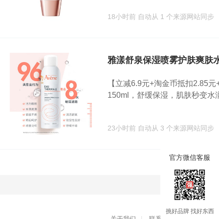
18小时前
自动从 1 个来源网站同步
雅漾舒泉保湿喷雾护肤爽肤水1
【立减6.9元+淘金币抵扣2.85元
150ml，舒缓保湿，肌肤秒变水润！
23小时前
自动从 3 个来源网站同步
官方微信客服
加载
挑好品牌 找好东西
关于我们
|
联系我们
|
用户协议