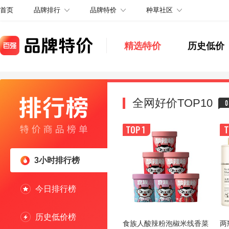
品牌排行
品牌特价
种草社区
首页
精选特价
历史低价
全网好价TOP10
0
3小时排行榜
今日排行榜
历史低价榜
食族人酸辣粉泡椒米线香菜
两