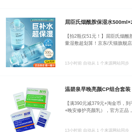
屈臣氏烟酰胺保湿水500ml×
【拍2瓶仅51元！】屈臣氏烟酰
量湿敷超划算！京东/天猫旗舰店..
13小时前
自动从 1 个来源网站同步
温碧泉早晚亮颜CP组合套装
【满390元减379元+淘金币，
+晚安修护亮颜乳），官方正品，提
13小时前
自动从 1 个来源网站同步