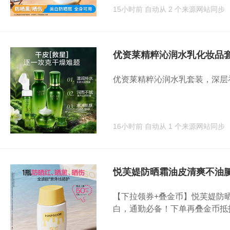
15小时前
自动从 2 个来源网站同步
优资莱精粹沁润水乳化妆品
优资莱精粹沁润水乳套装，深层补
16小时前
自动从 1 个来源网站同步
悦芙媞防晒霜油皮清爽不油腻通勤
【下拉领券+叠金币】悦芙媞防晒霜
白，通勤必备！下单再叠金币抵扣，