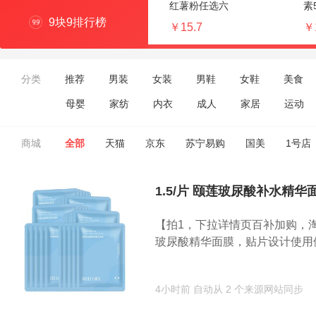
红薯粉任选六
素
9块9排行榜
￥15.7
￥
分类
推荐
男装
女装
男鞋
女鞋
美食
母婴
家纺
内衣
成人
家居
运动
商城
全部
天猫
京东
苏宁易购
国美
1号店
1.5/片 颐莲玻尿酸补水精华
【拍1，下拉详情页百补加购，淘
玻尿酸精华面膜，贴片设计使用便.
4小时前
自动从 2 个来源网站同步