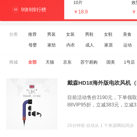
10片
效
9块9排行榜
￥18.9
￥
分类
推荐
男装
女装
男鞋
女鞋
美食
母婴
家纺
内衣
成人
家居
运动
商城
全部
天猫
京东
苏宁易购
国美
1号店
戴森HD18海外版电吹风机（
目前活动售价3190元，下单领取满
88VIP95折，立减383元，立减31
25分钟前
自动从 1 个来源网站同步