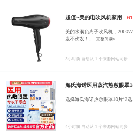
超值~美的电吹风机家用
6
美的水润负离子吹风机，2000
发不伤发！...
完整阅读>
3小时前
自动从 1 个来源网站同步
海氏海诺医用蒸汽热敷眼罩10
选择海氏海诺热敷眼罩10片*2选项，标题
4小时前
自动从 1 个来源网站同步