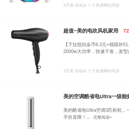
3天前
自动从 1 个来源网站同步
超值~美的电吹风机家用
7
【下拉抵扣金币6.3元+领国补5
2000w大功率，快速干发，发型师
3天前
自动从 1 个来源网站同步
美的空调酷省电Ultra一级能
美的酷省电Ultra空调3匹柜
手价直降！...
完整阅读>