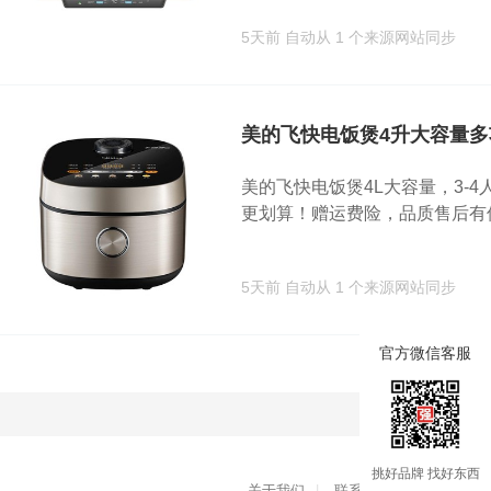
5天前
自动从 1 个来源网站同步
美的飞快电饭煲4升大容量多
美的飞快电饭煲4L大容量，3-
更划算！赠运费险，品质售后有保.
5天前
自动从 1 个来源网站同步
官方微信客服
加载
挑好品牌 找好东西
关于我们
|
联系我们
|
用户协议