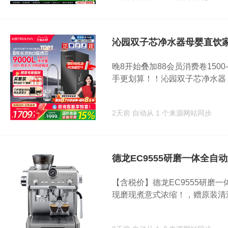
沁园双子芯净水器母婴直饮
晚8开始叠加88会员消费卷1500
手更划算！！沁园双子芯净水器，母
2天前
自动从 1 个来源网站同步
德龙EC9555研磨一体全自
【含税价】德龙EC9555研磨一
现磨现煮意式浓缩！，赠原装清洁.