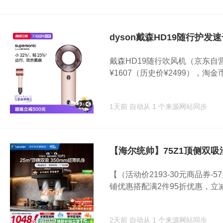
dyson戴森HD19随行护发
戴森HD19随行吹风机（京东自
¥1607（历史价¥2499），淘金币
1天前
自动从 1 个来源网站同步
【海尔统帅】75Z1顶侧双吸
【（活动价2193-30元商品券-5
铺优惠搭配满2件95折优惠，立减.
2天前
自动从 1 个来源网站同步