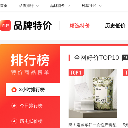
品牌排行
品牌特价
种草社区
首页
精选特价
历史低价
全网好价TOP10
15
3小时排行榜
今日排行榜
历史低价榜
降！嫚熙孕妇一次性产褥垫
5