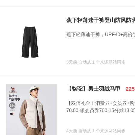
蕉下轻薄速干裤登山防风防
蕉下轻薄速干裤，UPF40+高倍
3天前
自动从 1 个来源网站同步
【骆驼】男士羽绒马甲
22
【双倍礼金！消费券+会员券+购物金
70.00-领会员券700-15分摊13.05.
4天前
自动从 1 个来源网站同步