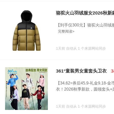
骆驼火山羽绒服女2026秋
【到手仅300元】骆驼火山羽绒
完整阅读>
1天前
自动从 1 个来源网站同步
361°童装男女童套头卫衣
3
【34.62=券后45.9-礼金9.1
衣！2026秋季新款，圆领套头+柔.
1天前
自动从 1 个来源网站同步