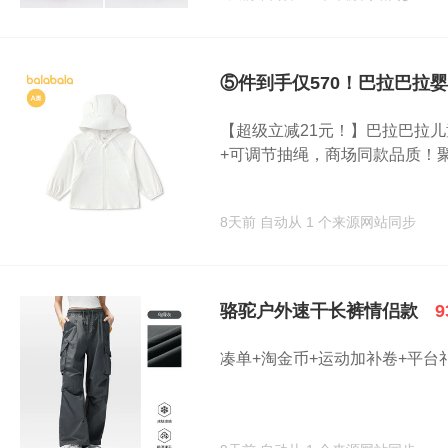
⑤件到手仅570！巴拉巴拉
【超级立减21元！】巴拉巴拉儿
+可调节抽绳，商场同款品质！聚酯
8天前
自动从 1 个来源网站同步
骆驼户外速干长裤情侣款
9
凑单+淘金币+运动加补卷+平台