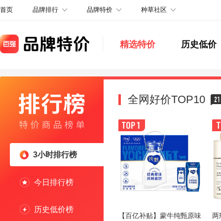
品牌排行
品牌特价
种草社区
首页
精选特价
历史低价
全网好价TOP10
21
3小时排行榜
今日排行榜
历史低价榜
【百亿补贴】蒙牛纯甄原味
两