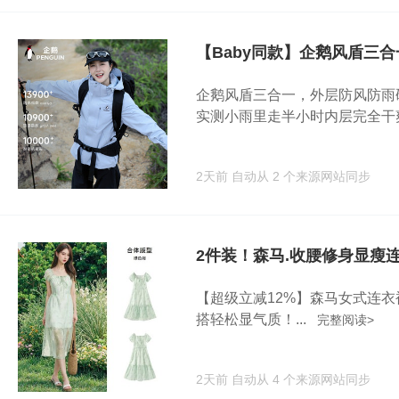
【Baby同款】企鹅风盾三
企鹅风盾三合一，外层防风防雨硬
实测小雨里走半小时内层完全干爽.
2天前
自动从 2 个来源网站同步
2件装！森马.收腰修身显瘦
【超级立减12%】森马女式连衣裙
搭轻松显气质！...
完整阅读>
2天前
自动从 4 个来源网站同步