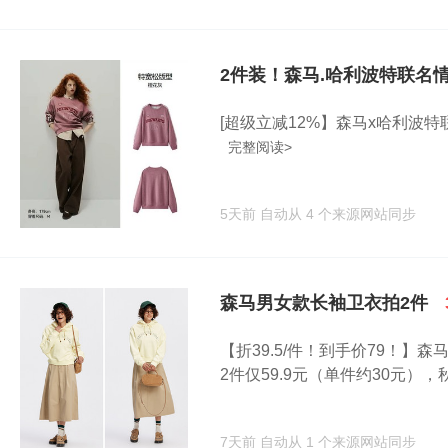
2件装！森马.哈利波特联名
[超级立减12%】森马x哈利波特
完整阅读>
5天前
自动从 4 个来源网站同步
森马男女款长袖卫衣拍2件
【折39.5/件！到手价79！
2件仅59.9元（单件约30元），秋.
7天前
自动从 1 个来源网站同步