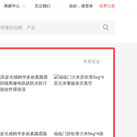
商家中心
关注我们
你好，请登录
免费注册
查看更多
姿光感精华多效素颜霜脸
福临门苏软香大米5kg*4袋
韩束天蓝蛮腰