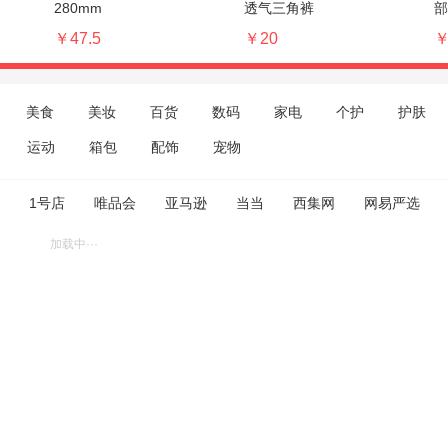
280mm
透气三角裤
部
￥47.5
￥20
￥
美食
美妆
百货
数码
家电
个护
护肤
运动
箱包
配饰
宠物
1号店
唯品会
亚马逊
当当
西集网
网易严选
加载中···