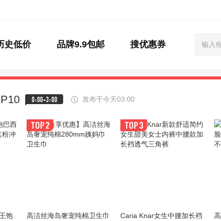
历史低价
品牌9.9包邮
搜优惠券
P10
0:00-3:00
发布于今天03:00
王饱
高洁丝海岛奢宠纯棉卫生巾
Caria Knar女生中腰加长裆
高