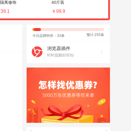
隔离修饰
40斤装
组合
39.1
￥99.9
￥53
预计:255条
今日品牌特价：33条
浏览器插件
时时提醒好折扣