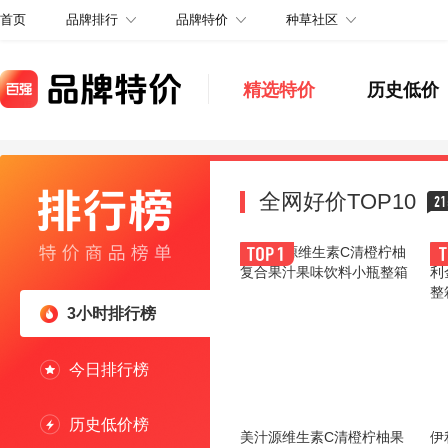
品牌排行
品牌特价
种草社区
首页
精选特价
历史低价
全网好价TOP10
21
3小时排行榜
今日排行榜
历史低价榜
美汁源维生素C清橙柠柚果
伊