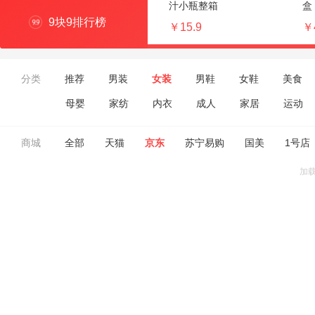
汁小瓶整箱
盒
9块9排行榜
￥15.9
￥
分类
推荐
男装
女装
男鞋
女鞋
美食
母婴
家纺
内衣
成人
家居
运动
商城
全部
天猫
京东
苏宁易购
国美
1号店
加载