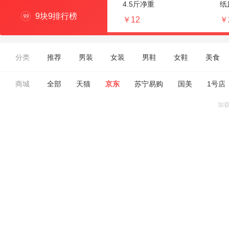
4.5斤净重
纸
9块9排行榜
￥12
￥
分类
推荐
男装
女装
男鞋
女鞋
美食
商城
全部
天猫
京东
苏宁易购
国美
1号店
加载