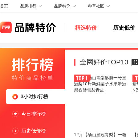
品牌排行
品牌特价
种草社区
首页
精选特价
历史低价
全网好价TOP10
15
3小时排行榜
今日排行榜
历史低价榜
12亓【砀山皇冠青梨】一箱
【